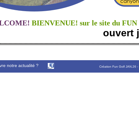
LCOME!
BIENVENUE! sur le site du F
ouvert j
vre notre actualité ?
Création Fun Golf JAN.26 -