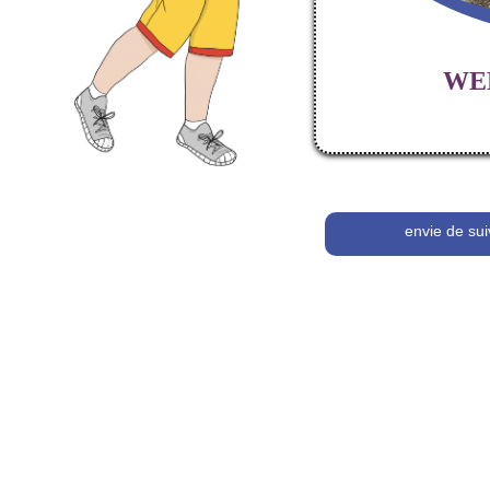
WE
envie de sui